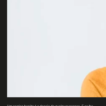
Um sorriso bonito é o desejo de qualquer pessoa. E se for