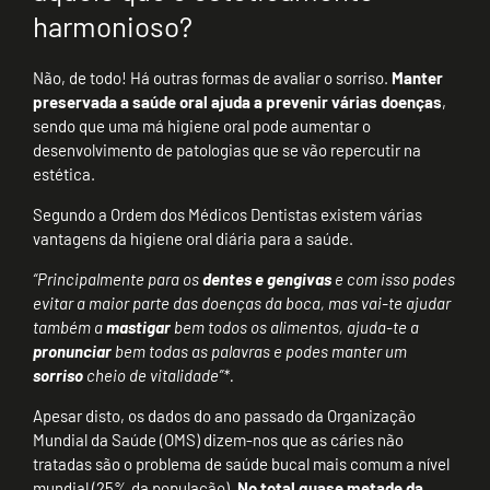
harmonioso?
Não, de todo! Há outras formas de avaliar o sorriso.
Manter
preservada a saúde oral ajuda a prevenir várias doenças
,
sendo que uma má higiene oral pode aumentar o
desenvolvimento de patologias que se vão repercutir na
estética.
Segundo a Ordem dos Médicos Dentistas existem várias
vantagens da higiene oral diária para a saúde.
“Principalmente para os
dentes e gengivas
e com isso podes
evitar a maior parte das doenças da boca, mas vai-te ajudar
também a
mastigar
bem todos os alimentos, ajuda-te a
pronunciar
bem todas as palavras e podes manter um
sorriso
cheio de vitalidade”*.
Apesar disto, os dados do ano passado da Organização
Mundial da Saúde (OMS) dizem-nos que as cáries não
tratadas são o problema de saúde bucal mais comum a nível
mundial (25% da população).
No total quase metade da