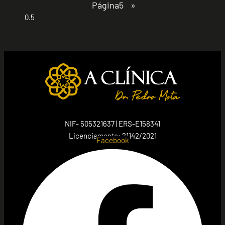
Página
5
»
NIF- 505321637 | ERS-E158341
Licenciamento: 21142/2021
Facebook