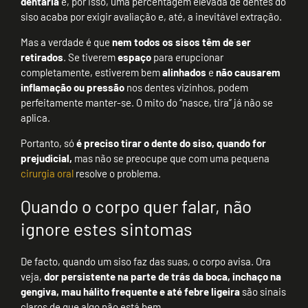
dentária
e, por isso, uma percentagem elevada de dentes do
siso acaba por exigir avaliação e, até, a inevitável extração.
Mas a verdade é que
nem todos os sisos têm de ser
retirados
. Se tiverem
espaço
para erupcionar
completamente, estiverem bem
alinhados
e
não causarem
inflamação ou pressão
nos dentes vizinhos, podem
perfeitamente manter-se. O mito do “nasce, tira” já não se
aplica.
Portanto, só
é preciso tirar o dente do siso, quando for
prejudicial,
mas não se preocupe que com uma pequena
cirurgia oral
resolve o problema.
Quando o corpo quer falar, não
ignore estes sintomas
De facto, quando um siso faz das suas, o corpo avisa. Ora
veja,
dor persistente na parte de trás da boca, inchaço na
gengiva, mau hálito frequente e até febre ligeira
são sinais
claros de que algo não está bem.