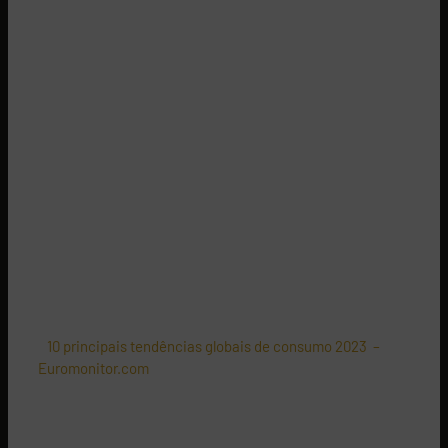
O melhor presente é o que
transforma...
Se está à procura de se diferenciar pelas prendas que
oferece, foque-se em fazer a diferença.
Seja para o Natal, um aniversário ou qualquer outra
celebração, um sorriso saudável e confiante é o presente
que vai ser recebido positivamente e com um valor
inestimável.
Um sorriso vale mais do que mil ofertas!
Fonte:
*
10 principais tendências globais de consumo 2023 –
Euromonitor.com
Poderá ter interesse em: