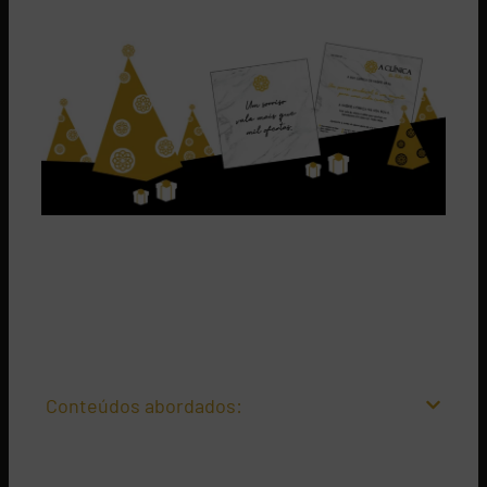
Chegou até aqui porque está à
procura de prendas para
quem tem tudo
e, por isso, está farto de dar voltas à
cabeça na incessante busca de prendas originais.
Bem-
vindo ao sítio certo!
Conteúdos abordados:
Todos nós já passamos por essa dificuldade que traz na