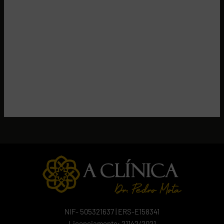
Ortodontia
Reabilitação Oral
Saúde Oral na Grávida
Saúde Oral no Desporto
Sedação Consciente
NIF- 505321637 | ERS-E158341
Licenciamento: 21142/2021