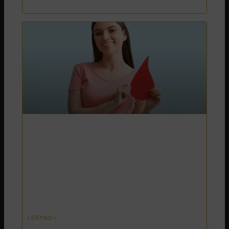
Fiz um tratamento dentário posso dar
sangue?
Fez uma destartarização, extração, implante ou
outro? Desfaça a dúvida: tratamento dentário posso
dar sangue? Cuidados a ter antes da dádiva.
LER MAIS »