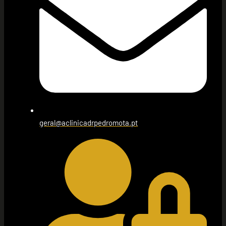
geral@aclinicadrpedromota.pt