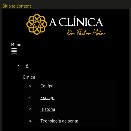
Skip to content
Menu
A
Clínica
Equipa
Espaço
História
Tecnologia de ponta