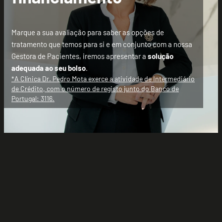
Marque a sua avaliação para saber as opções de
tratamento que temos para si e em conjunto com a nossa
Gestora de Pacientes, iremos apresentar a
solução
adequada ao seu bolso
.
*A Clínica Dr. Pedro Mota exerce a atividade de Intermediário
de Crédito, com o número de registo junto do Banco de
Portugal: 3116.