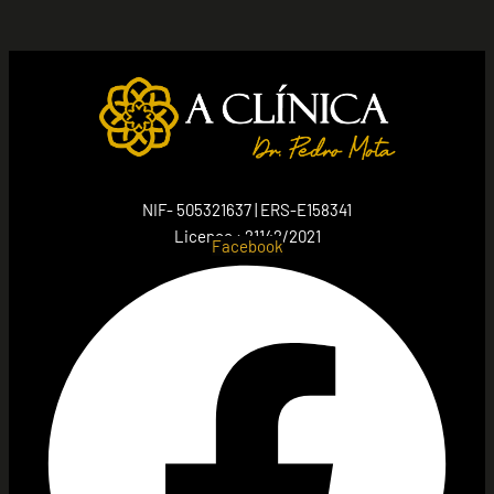
NIF- 505321637 | ERS-E158341
Licence : 21142/2021
Facebook