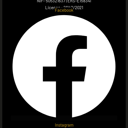
NIF- 505321637 | ERS-E158341
Licence : 21142/2021
Facebook
Instagram